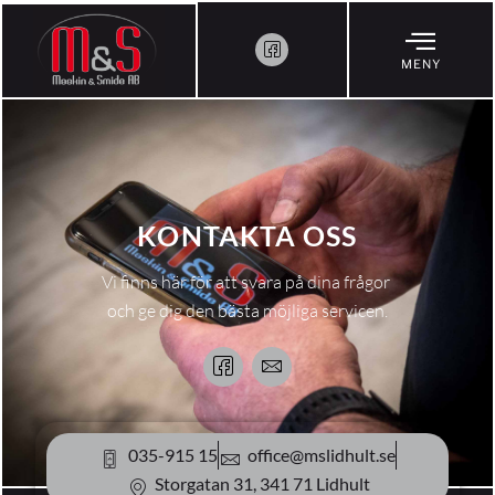
MENY
KONTAKTA OSS
Vi finns här för att svara på dina frågor
och ge dig den bästa möjliga servicen.
035-915 15
office@mslidhult.se
Storgatan 31, 341 71 Lidhult