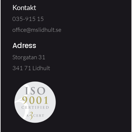
Kontakt
035-915 15
office@mslidhult.se
Adress
Storgatan 31
341 71 Lidhult