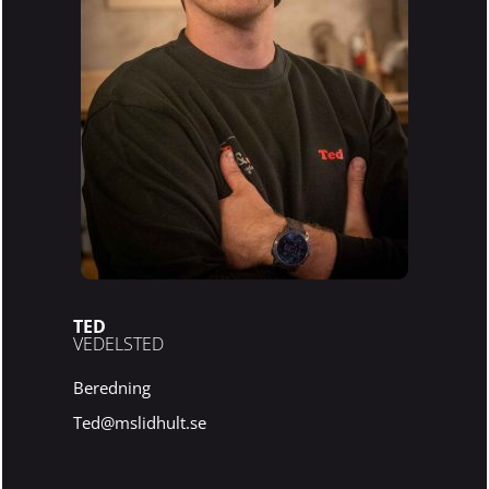
TED
VEDELSTED
Beredning
Ted@mslidhult.se